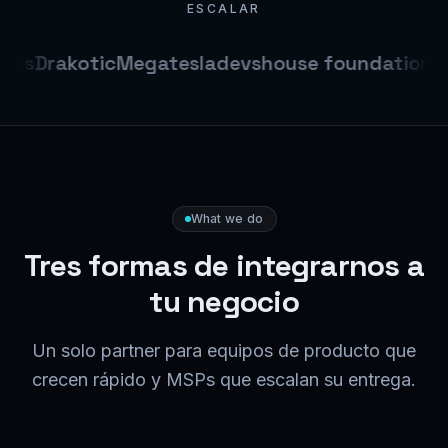
ESCALAR
res
Drakotic
Megatesla
devshouse foundation
Ib
What we do
Tres formas de integrarnos a
tu negocio
Un solo partner para equipos de producto que
crecen rápido y MSPs que escalan su entrega.