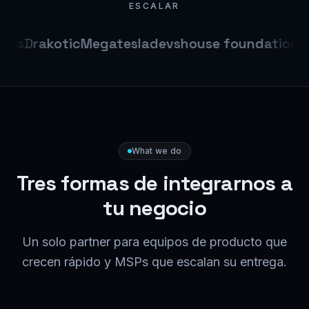
ESCALAR
res
Drakotic
Megatesla
devshouse foundation
Ib
What we do
Tres formas de integrarnos a
tu negocio
Un solo partner para equipos de producto que
crecen rápido y MSPs que escalan su entrega.